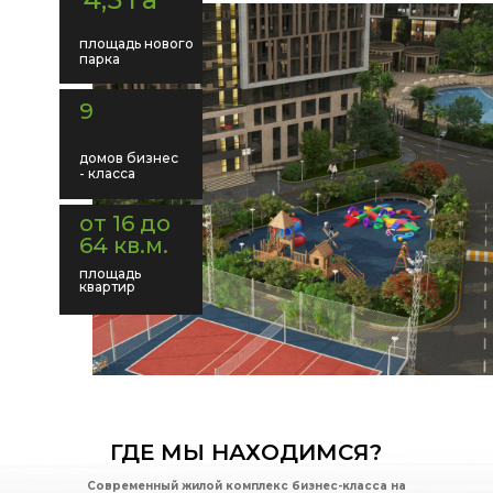
площадь нового
парка
9
домов бизнес
- класса
от 16 до
64 кв.м.
площадь
квартир
ГДЕ МЫ НАХОДИМСЯ?
Современный жилой комплекс бизнес-класса на