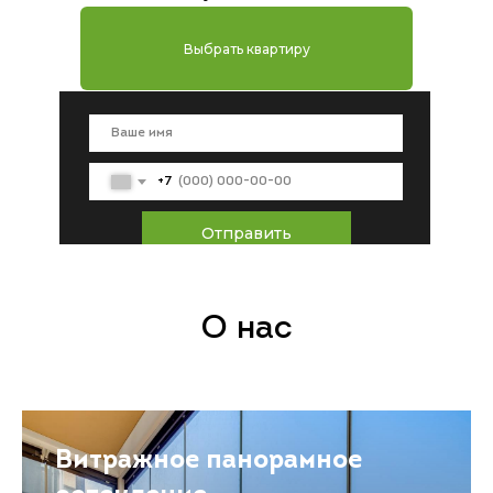
Выбрать квартиру
Новый парк 4,5 Га
Городской эко-парк с
зонами отдыха
+7
Отправить
О нас
Витражное панорамное