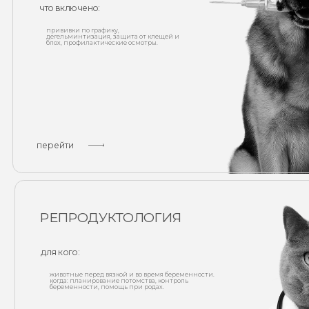
перейти
РЕПРОДУКТОЛОГИЯ
для кого:
животные перед вязкой и во время беременности.
когда: планирование потомства, контроль
беременности, помощь при родах.
что включено:
консультации, узи контроля, помощь при родах,
послеродовой мониторинг.