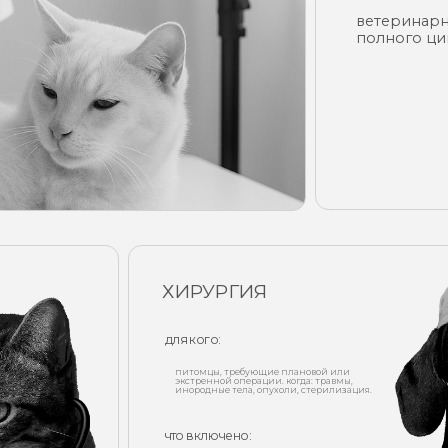
ХИРУРГИЯ
Д
для кого:
дл
питомцы, требующие плановой или
экстренной операции. когда: травмы,
п
инородные тела, опухоли, стерилизация.
с
что включено:
чт
предоперационная подготовка, общий
о
наркоз, операции любой сложности,
а
послеоперационный уход.