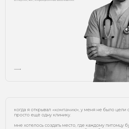
когда я открывал
«компанию»
, у меня не было цели сделать
просто ещё одну клинику.
мне хотелось создать место, где каждому питомцу будут по
с таким же вниманием, как если бы он был членом нашей с
мы строим доверие не словами, а ежедневной работой
— через честные диагнозы, спокойное объяснение,
уважение к животным и людям.
я уверен: хорошая медицина начинается с человечности.
основатель ветеринарной клиники
Андрей Волков