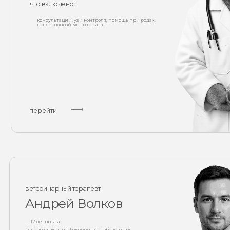
перейти
ветеринарный терапевт
Андрей Волков
— 12 лет опыта.
аллергии, жкт, инфекционные заболевания.