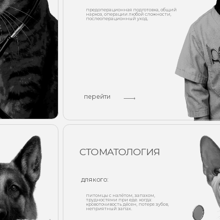
перейти
СТОМАТОЛОГИЯ
для кого:
д
питомцы с налётом, запахом,
трудностями при еде. когда:
кровоточивость дёсен, потеря зубов,
неприятный запах.
ч
что включено:
проф. чистка, удаление зубов, лечение
периодонтита, профилактика.