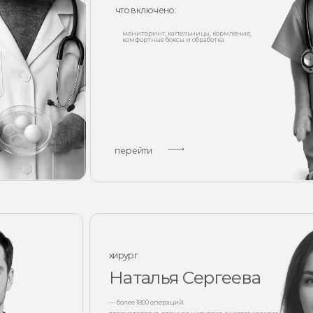
перейти
пер
хирург
Наталья Сергеева
— более 1800 операций.
травматология, сложная хирургия, анестезиология.