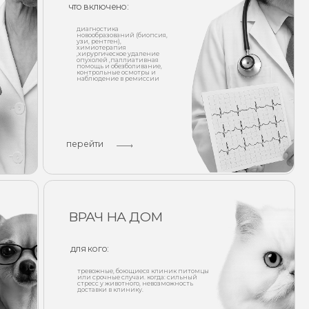
ерейти
ВРАЧ НА ДОМ
для кого:
тревожные, боющиеся клиник питомцы
или срочные случаи. когда: сильный
стресс у животного, невозможность
доставки в клинику.
то включено:
выезд терапевта/хирурга,
вакцинация на дому, забор
анализов, экстренная помощь.