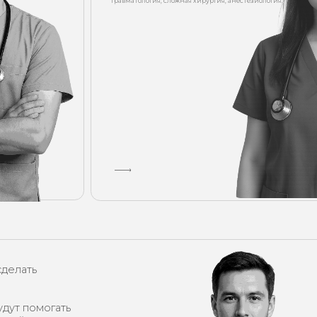
могать
емьи.
пи