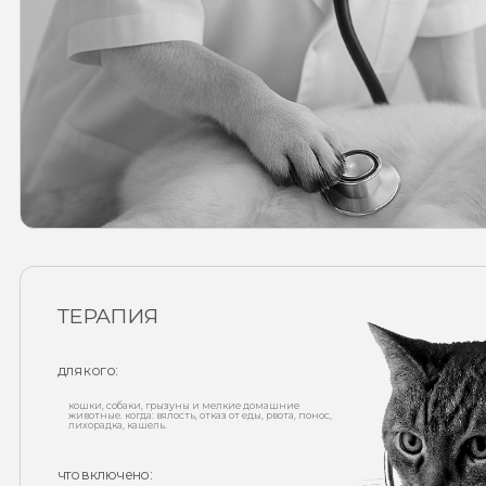
ТЕРАПИЯ
для кого:
кошки, собаки, грызуны и мелкие домашние
животные. когда: вялость, отказ от еды, рвота, понос,
лихорадка, кашель.
что включено:
первичный осмотр, подбор терапии, инфузионная
поддержка, лечение инфекций, наблюдение
хронических заболеваний.