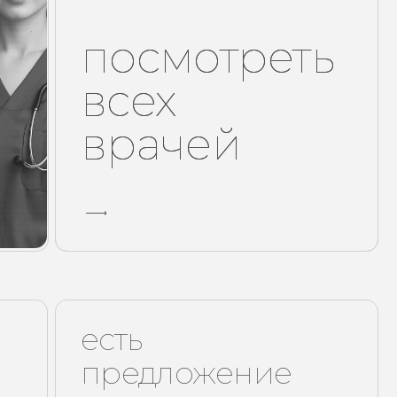
есть
предложение
по улучшению
сервиса
нашей
клиники?
шите мне, буду рад обсудить