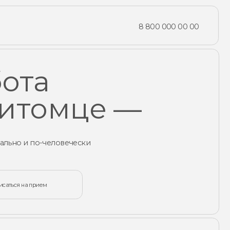
8 800 000 00 00
омце —
ловечески
диагностика