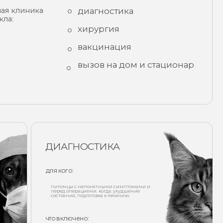
хирургия
вакцинация
вызов на дом и стационар
ИАГНОСТИКА
я кого:
питомцы с непонятными симптомами и
еред операциями. когда: ухудшение
остояния, подготовка к лечению.
о включено:
бщий и биохимический анализ крови,
нализ мочи, рентген, узи, экг, пцр-тесты.