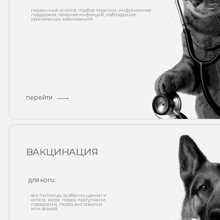
перейти
ВАКЦИНАЦИЯ
для кого:
все питомцы, особенно щенки и
котята. когда: перед прогулками,
поездками, перед выставками
или вязкой.
что включено:
прививки по графику,
дегельминтизация, защита от клещей и
блох, профилактические осмотры.