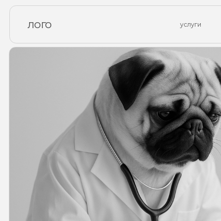
лого
услуги
врачи