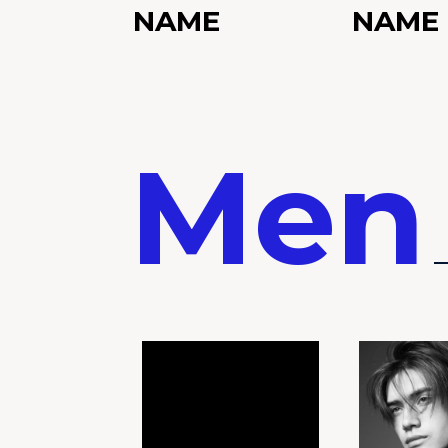
NAME
NAME
Men