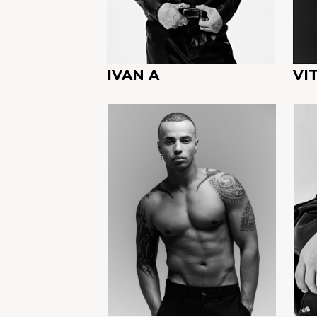
IVAN A
VI