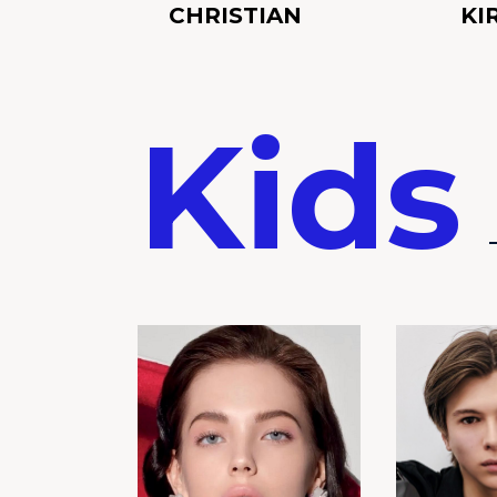
CHRISTIAN
KI
Kids