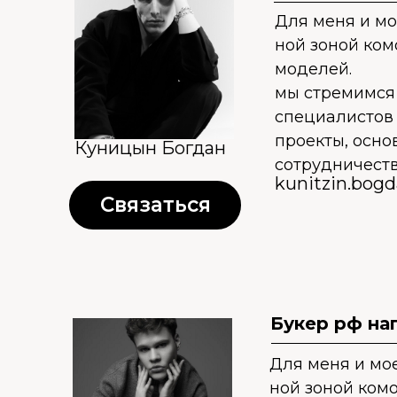
Для меня и м
ной зоной ком
моделей.
мы стремимся 
специалистов
проекты, осн
Куницын Богдан
сотрудничеств
kunitzin.bog
Связаться
Букер рф на
Для меня и мо
ной зоной комо