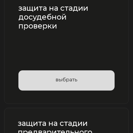
выбрать
На стадии
предварительного
следствия важно помнить
о своем праве на защиту.
Статья 51 Конституции РФ гласит: "Никто не
обязан свидетельствовать против себя самого,
своего супруга и близких родственников".