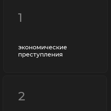
2
взятки
3
наркотики