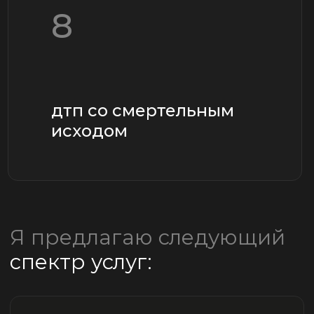
в Верховном суде
России
выбрать
защита в судах первой,
апеляционной,
кассационной и надзорной
инстанции