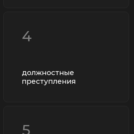
6
преступления
против личности
7
тяжкие телесные