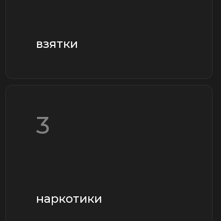
4
должностные
преступления
5
убийства