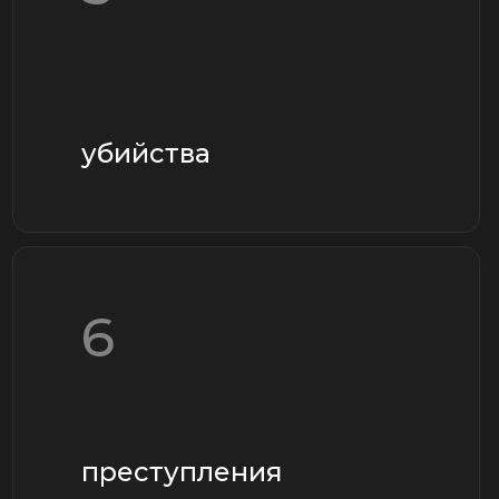
8
дтп со смертельным
исходом
Я предлагаю следующий
спектр услуг:
защита на стадии
досудебной
проверки