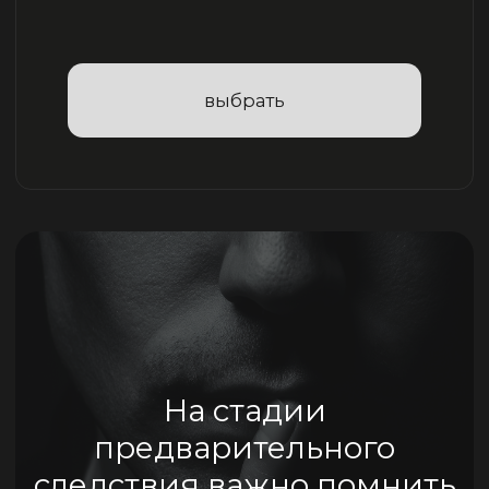
Для вас
актуальны мои
услуги?
Оставьте контакты и я свяжусь
с вами в ближайшее время
+7
оставить заявку