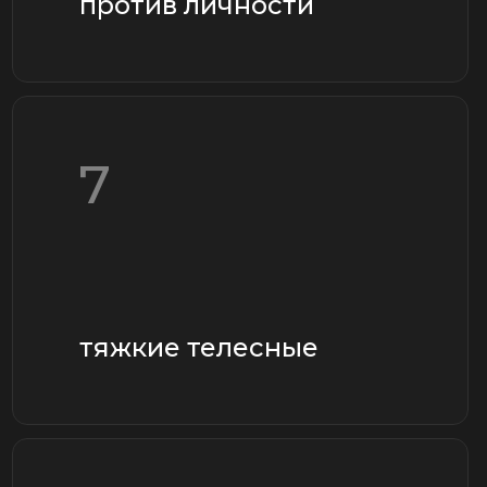
выбрать
защита на стадии
предварительного
расследования
выбрать
представительство