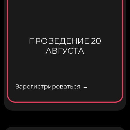
Зарегистрироваться
Как нас найти?
Адрес:
Ростов-на-Дону,
Берберовская улица 2/101с2
Телефон:
+7 (919) 874-94-76
По вопросам сотрудничества
Коммерческие предложения
можно направить в группу ВК