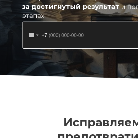
за достигнутый результат
и по
этапах.
+7
Исправляе
предотврат