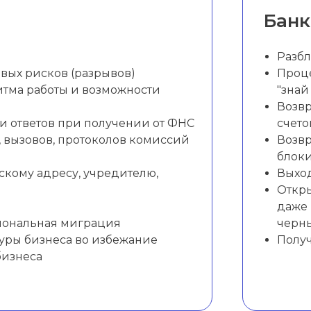
Банк
Разбл
вых рисков (разрывов)
Проц
тма работы и возможности
"знай
Возвр
и ответов при получении от ФНС
счето
 вызовов, протоколов комиссий
Возвр
блоки
кому адресу, учредителю,
Выход
Откры
даже
гиональная миграция
черн
уры бизнеса во избежание
Получ
бизнеса