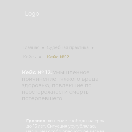
Logo
Главная
Судебная практика
Кейсы
Кейс №12
Кейс № 12.
Умышленное
причинение тяжкого вреда
здоровью, повлекшие по
неосторожности смерть
потерпевшего
Грозило:
лишение свободы на срок
до 15 лет. Ситуация усугублялась
наличием особо опасного рецидива