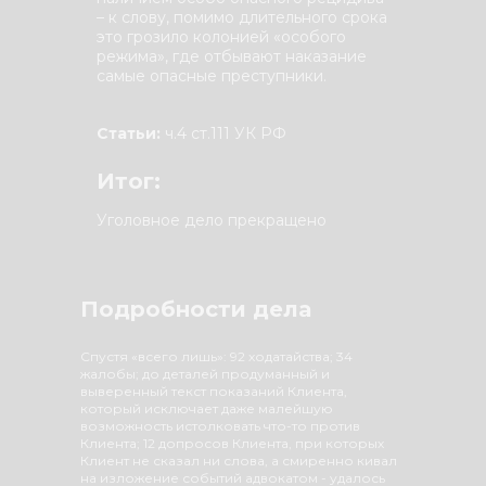
– к слову, помимо длительного срока
это грозило колонией «особого
режима», где отбывают наказание
самые опасные преступники.
Статьи:
ч.4 ст.111 УК РФ
Итог:
Уголовное дело прекращено
Подробности дела
Спустя «всего лишь»: 92 ходатайства; 34
жалобы; до деталей продуманный и
выверенный текст показаний Клиента,
который исключает даже малейшую
возможность истолковать что-то против
Клиента; 12 допросов Клиента, при которых
Клиент не сказал ни слова, а смиренно кивал
на изложение событий адвокатом - удалось