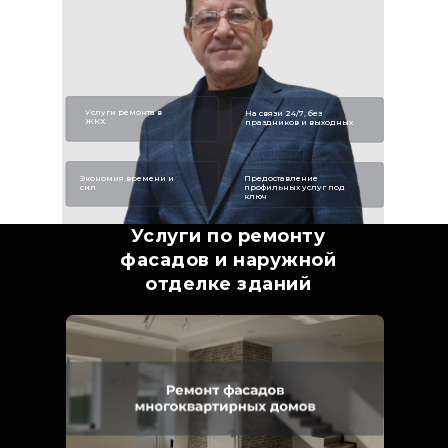
Услуги ремонта в
На связи 24/7, без
ЖКХ
праздников и выходных
Экономия времени и
Предоставление
сил
профильных услуг под
ключ
Услуги по ремонту
фасадов и наружной
отделке зданий