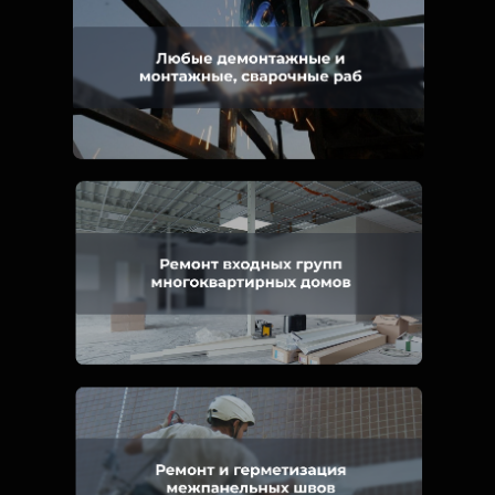
На связи 24/7, без
Услуги ремонта в ЖКХ
праздников и выходных
Экономия времени и
Предоставление профильных
сил
услуг под ключ