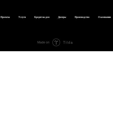
Проекты
Услуги
Кредит на дом
Дилеры
Производство
О компании
Tilda
Made on