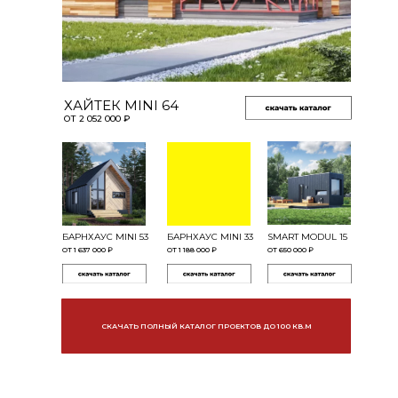
ХАЙТЕК MINI 64
ОТ 2 052 000 ₽
БЕСПЛАТНАЯ ДОСТАВКА
ГАРАНТ
БАРНХАУС МINI 53
БАРНХАУС MINI 33
SMART MODUL 15
ОТ 1 637 000 ₽
ОТ 1 188 000 ₽
ОТ 650 000 ₽
ПРОИЗВОДСТВО ОТ 1
СКАЧАТЬ ПОЛНЫЙ КАТАЛОГ ПРОЕКТОВ ДО 100 КВ.М
ДНЯ
ОГНЕБИ