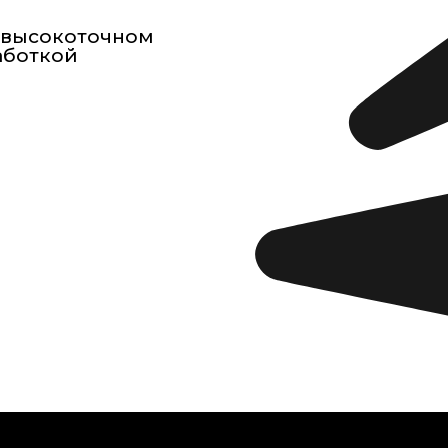
а высокоточном
аботкой