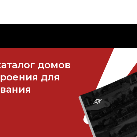
каталог домов
троения для
ивания