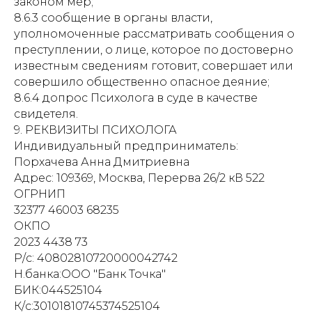
законом мер;
8.6.3 сообщение в органы власти,
уполномоченные рассматривать сообщения о
преступлении, о лице, которое по достоверно
известным сведениям готовит, совершает или
совершило общественно опасное деяние;
8.6.4 допрос Психолога в суде в качестве
свидетеля.
9. РЕКВИЗИТЫ ПСИХОЛОГА
Индивидуальный предприниматель:
Порхачева Анна Дмитриевна
Адрес: 109369, Москва, Перерва 26/2 кВ 522
ОГРНИП
32377 46003 68235
ОКПО
2023 4438 73
Р/с: 40802810720000042742
Н.банка:ООО "Банк Точка"
БИК:044525104
К/с:30101810745374525104