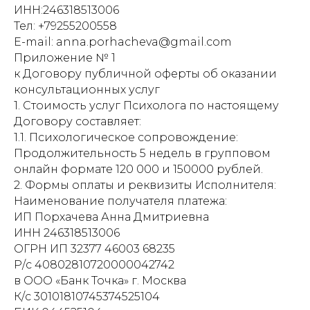
ИНН:246318513006
Тел: +79255200558
E-mail: anna.porhacheva@gmail.com
Приложение № 1
к Договору публичной оферты об оказании
консультационных услуг
1. Стоимость услуг Психолога по настоящему
Договору составляет:
1.1. Психологическое сопровождение:
Продолжительность 5 недель в групповом
онлайн формате 120 000 и 150000 рублей.
2. Формы оплаты и реквизиты Исполнителя:
Наименование получателя платежа:
ИП Порхачева Анна Дмитриевна
ИНН 246318513006
ОГРН ИП 32377 46003 68235
Р/с 40802810720000042742
в ООО «Банк Точка» г. Москва
К/с 30101810745374525104