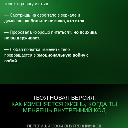
02
Уходит фоновая тревога,
внутренний шум и дерганые
реакции
Ты перестаёшь накручивать себя,
перестаёшь ждать подвоха,
тело расслабляется —
и впервые
за долгое время становится
спокойно внутри.