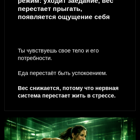
ЧТО ТАКОЕ
ПСИХО-
БИОХАКИНГ
Это симбиоз психологии и биохакинга.
Когда одно
дополняет другое.
Перепрограммирование позволяет справляться с
негативными установками
которые мешают
счастливым отношениям, здоровому психическому
состоянию, низкая самооценка, недостаток в деньгах,
выгорание
Биохакинг работает с телом, через нахождение
блоков и проблем в здоровье, уровне энергии,
общем состоянии.