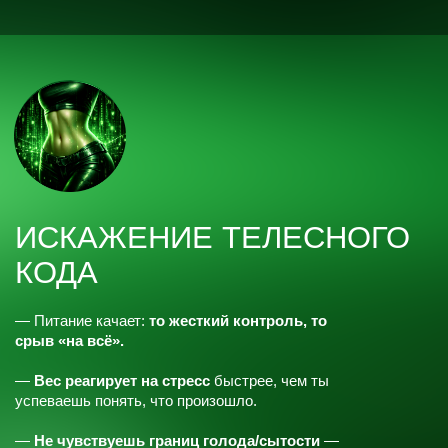
01
Ты просыпаешься с ясной
головой и нормальной
энергией
Не с мыслью «опять всё
сначала», а с ощущением,
что ты управляешь днём —
а не он тобой.