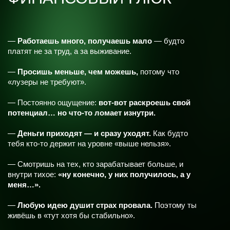
СБОЙ
ЭНЕРГОСИСТЕМЫ
—
Просыпаешься уставшей.
Заставляешь себя жить,
как будто нажимаешь кнопку «рестарт».
—
Хочешь тишины…
и исчезнуть на пару дней.
—
Ощущение, что ты сломалась: ничего не радует,
даже то, что раньше давало кайф.
—
Всё раздражает:
люди, звуки, сообщения, просьбы,
собственное отражение.
— Близкие считают тебя сильной,
а внутри — пустота.
— Ты просто работаешь, функционируешь и держишься
—
но не живёшь.