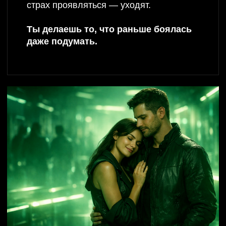
КУДА ТЫ ПРИДЁШЬ,
КОГДА
ВЫБЕРЕШЬСЯ ИЗ
СИСТЕМЫ
ЗДЕСЬ НАЧИНАЕТСЯ ТА САМАЯ РЕАЛЬНОСТЬ,
В КОТОРОЙ ТЫ БОЛЬШЕ НЕ ФОНОВЫЙ
ПЕРСОНАЖ - А ЧЕЛОВЕК КОТОРЫЙ
УПРАВЛЯЕТ
СВОИМ КОДОМ.
ФИНАНСОВЫЙ ГЛЮК
→ ФИНАНСОВЫЙ КОМФОРТ
Ты перестаёшь играть роль «сколько дадут —
столько и нормально».
В твоём внутреннем коде больше нет строчки
«мне нельзя многого».
Ты знаешь, чего стоишь, чувствуешь право на