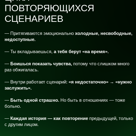
превращается в
эмоциональную войну с
собой.
ТВОЯ НОВАЯ ВЕРСИЯ:
КАК ИЗМЕНЯЕТСЯ ЖИЗНЬ, КОГДА ТЫ
МЕНЯЕШЬ ВНУТРЕННИЙ КОД
ПЕРЕПИШИ СВОЙ ВНУТРЕННИЙ КОД
— И ЗАГРУЗИСЬ В ЖИЗНЬ, ГДЕ ТЫ
НЕ ВЫЖИВАЕШЬ,
А ЖИВЁШЬ.
5 недель и ты выходишь из режима
“аварийной системы”
— и активируешь новую реальность: