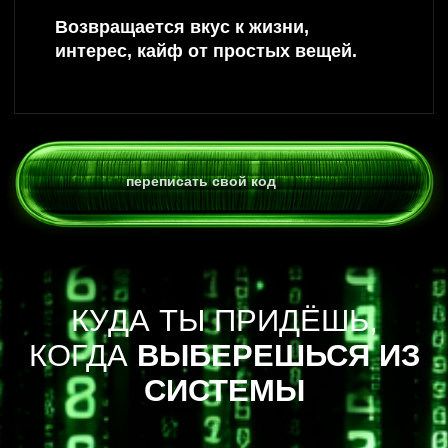
АННА ПОРХАЧЕВА,
ПЕРВЫЙ
ПСИХОЛОГ В РОССИИ
СИСТЕМНО ОБЪЕДИНИВШИЙ
ПСИХОЛОГИЮ И БИОХАКИНГ.
Член международной ассоциации телесных
психологов.
Дипломированный специалист в области
интегративной психологии, гипноза и телесной терапии
Более 6 лет и 15.000 тыс часов практики. 1000+
клиентов по всему миру
Статистика решения проблем 99%