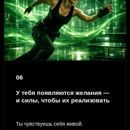
Идет восполнение дефицитов организма а также
упражнения, дыхание и лайфхаки, которые эффективно
выводят и - в +
Таким образом, мы воздействуем и на психику и на
физику и на уровень глубже-бессознательные
программы.
Такой подход дает качественные
изменения в сосоянии, здоровье, и жизненеых
сценариях уже через 5 недель