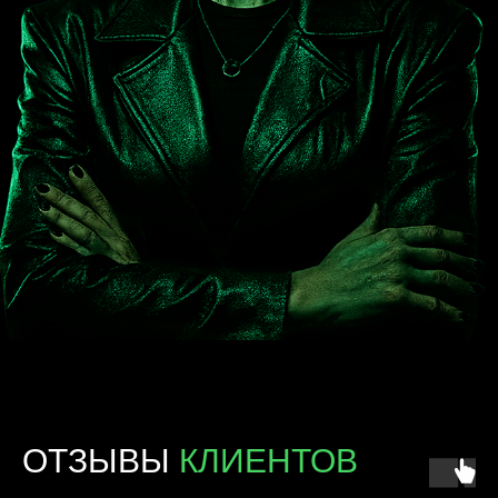
Пакет гипнозов (1 год доступа)
Приоритетная обратная связь
Премиальный разбор прогресса еженедельно
+ бонус по окончанию курса
150 000Р
Рассрочка без %
по цене чашки кофе
оплатить
Осталось 2 места
ОТЗЫВЫ
КЛИЕНТОВ