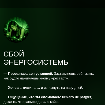
ЦИКЛ
ПОВТОРЯЮЩИХСЯ
СЦЕНАРИЕВ
— Притягиваются эмоционально
холодные, несвободные,
недоступные.
— Ты вкладываешься,
а тебя берут «на время».
—
Боишься показать чувства,
потому что слишком много
раз обжигалась.
— Внутри работает сценарий:
«я недостаточно» → «нужно
заслужить».
—
Быть одной страшно.
Но быть в отношениях — тоже
больно.
—
Каждая история — как повторение
предыдущей, только
с другим лицом.