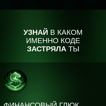
ФИНАНСОВЫЙ ГЛЮК
—
Работаешь много, получаешь мало
— будто
платят не за труд, а за выживание.
—
Просишь меньше, чем можешь,
потому что
«лузеры не требуют».
— Постоянно ощущение:
вот-вот раскроешь свой
потенциал… но что-то ломает изнутри.
—
Деньги приходят — и сразу уходят.
Как будто
тебя кто-то держит на уровне «выше нельзя».
— Смотришь на тех, кто зарабатывает больше, и
внутри тихое:
«ну конечно, у них получилось, а у
меня…».
—
Любую идею душит страх провала.
Поэтому ты
живёшь в «тут хотя бы стабильно».