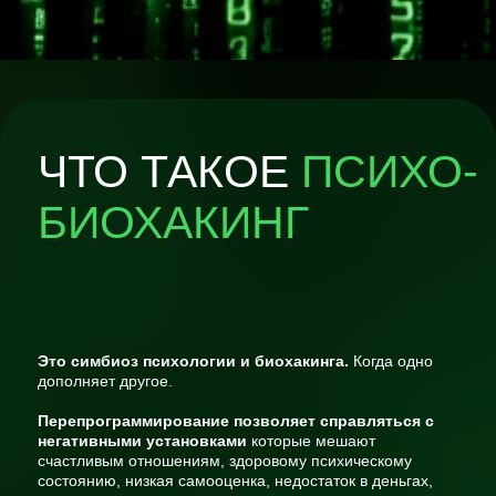
Алексей
27 года
РОСТ В ДЕНЬГАХ
Запрос:
Мужчина обратился с просьбой помочь ему увеличить
доход и избавиться от страха перед публичными
выступлениями.
Процесс:
Мы провели несколько сессий, в ходе которых
использовали мой метод. В рамках этих сессий, по
моему алгоритму,
мужчина научился применять
техники, после чего:
Повысилась уверенность в себе, развил навыки
публичных выступлений, разработал стратегию по
увеличения дохода в 4 раза, также он избавился от
подсознательных негативных установок
Результат:
После завершения сессий мужчина:
Увеличил свой доход с 1 миллиона до 4 миллионов
рублей за 4 месяца.