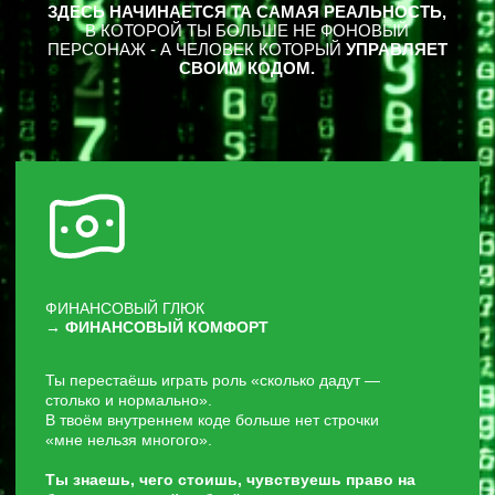
Я создала этот метод после того, как сама прошла через
выгорание, тревогу, провал в отношениях, тупик в карьере и
ощущение полной потери себя.
Терапия давала облегчение.
Биохакинг — энергию.
но это не решало проблему целостно.
Поэтому я объединила лучшее из двух миров — и создала
систему, которая действительно меняет женщину изнутри.
По этому методу восстановили себя более 1000+ женщин, и
95% приходят ко мне по рекомендациям.