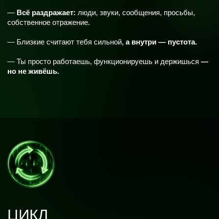
ИСКАЖЕНИЕ ТЕЛЕСНОГО
КОДА
— Питание качает:
то жесткий контроль, то
срыв «на всё».
—
Вес реагирует на стресс
быстрее, чем ты
успеваешь понять, что произошло.
—
Не чувствуешь границ голода/сытости
—
только тревогу и стыд.
— Смотришь на своё тело в зеркале и
думаешь:
«я больше не знаю, кто это».
— Пробовала «хорошо питаться»,
но психика
не выдерживает.
— Любая попытка изменить тело