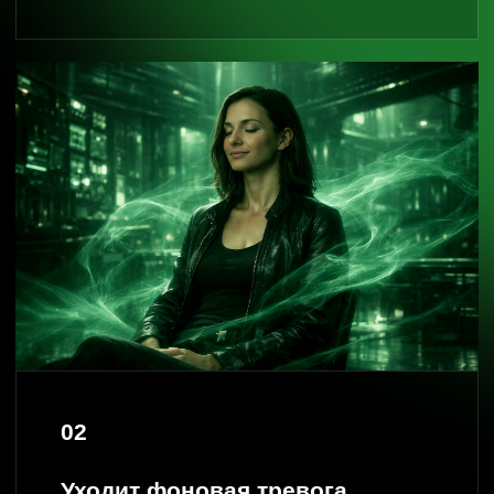
Ты перестаёшь выбирать тех, кто
недоступен.
Перестаёшь держаться за “крохи”.
Появляется ощущение:
“я могу быть
счастливой, и это безопасно”.