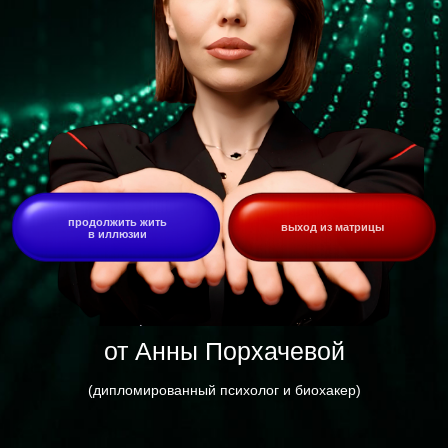
продолжить жить
выход из матрицы
в иллюзии
от Анны Порхачевой
(дипломированный психолог и биохакер)
УЗНАЙ
В КАКОМ
ИМЕННО КОДЕ
ЗАСТРЯЛА
ТЫ