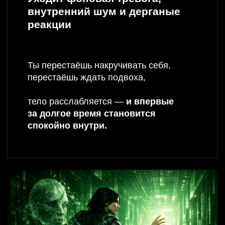
05
Тело входит в нормальный
режим: уходит заедание, вес
перестает прыгать,
появляется ощущение себя
Ты чувствуешь свое тело и его
потребности.
Еда перестаёт быть успокоением.
Вес снижается, потому что нервная
система перестает жить в стрессе.