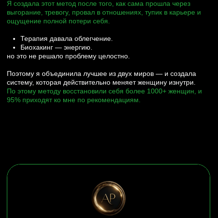
Тарифы “НЕО”
возвращает энергию, спокойствие и
внутренний ресурс
всего 7 мест
включено:
5 недель программы
Групповые встречи
Чат поддержки
Обратная связь 5 дней в неделю
Задания и практики
Диагностика перед стартом
120 000Р
Рассрочка без %
по цене чашки кофе