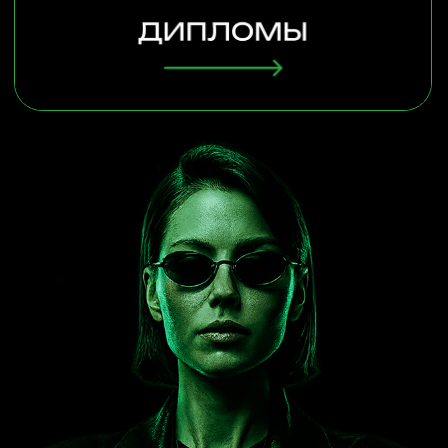
оплатить
Осталось 5 мест
Тариф “Морфиус”
для тех, кому нужен быстрый, глубокий и
гарантированный результат
всего 3 места
в тариф входит:
Включено всё из тарифа "НЕО", плюс:
Индивидуальный биохакинг-план