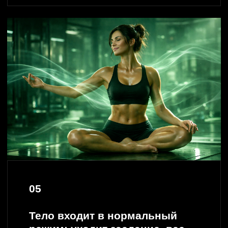
→ МЯГКОЕ, УПРАВЛЯЕМОЕ ТЕЛО
Еда перестаёт быть способом заглушить тревогу
или пустоту.
Лишний вес перестаёт быть защитой.
Ты снова чувствуешь тело, слышишь его
сигналы и живёшь не на стрессе, а на
балансе.
ЦИКЛ ПОВТОРЯЮЩИХСЯ СЦЕНАРИЕВ
→ СВОБОДНЫЕ РЕАКЦИИ
Ты больше не выбираешь недоступных-партнёров, не
бежишь в спасателя, не живёшь в режиме «я всё
сама».
Появляется свобода — реагировать по-новому,
выбирать по-новому, строить отношения, в
которых тебе спокойно.