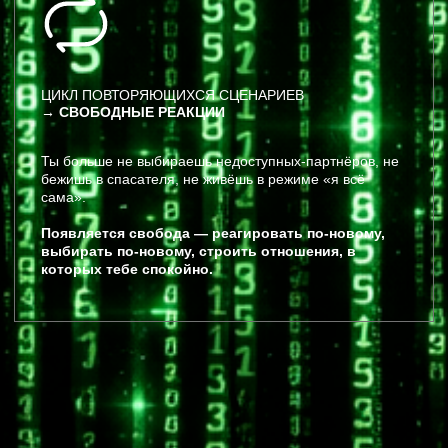
Юлия
32 года
АБЬЮЗ В ОТНОШЕНИЯХ
Запрос:
Девушка, вышла из абьюзивных отношений,
искала помощь в восстановлении и обретении
внутреннего равновесия.
Процесс:
Она прилетела на Бали и прошла у меня
терапию, направленную на проработку
травматического опыта и восстановление
самооценки.
Результат:
Через 3 месяца после завершения терапии она
познакомилась с мужчиной, который входит в
список Forbes. С тех пор они находятся в
счастливых отношениях уже несколько лет.