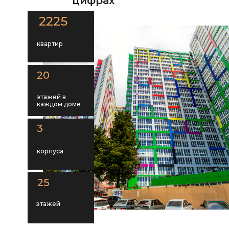
цифрах
2225
квартир
20
этажей в
каждом доме
3
корпуса
25
этажей