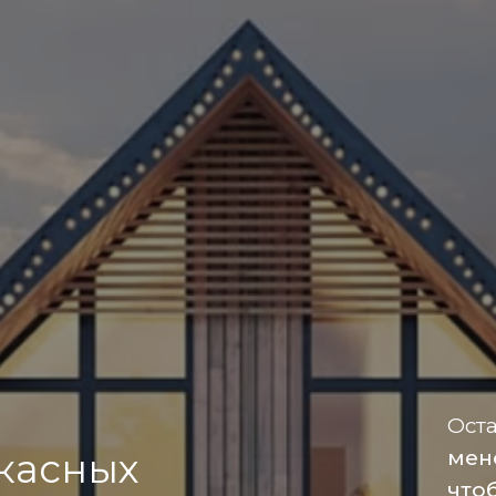
Оста
ркасных
мен
что