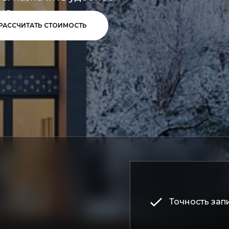
мя.
РАССЧИТАТЬ СТОИМОСТЬ
Точность зап