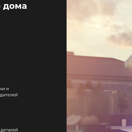
о дома
ни и
едителей
 деталей